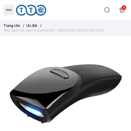
0
Trang chủ
/
Ưu đãi
/
Máy quét mã vạch Datamax M11 (không dây, 2D,đọc rất nhậy)