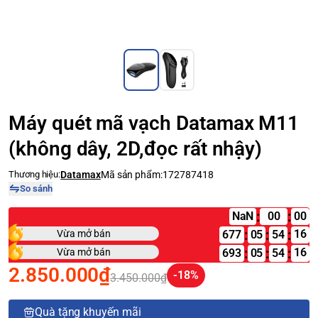
Máy quét mã vạch Datamax M11
(không dây, 2D,đọc rất nhậy)
Thương hiệu:
Datamax
Mã sản phẩm:
172787418
So sánh
:
:
NaN
:
:
:
Vừa mở bán
677
05
:
:
:
Vừa mở bán
693
05
2.850.000₫
-18%
3.450.000₫
Quà tặng khuyến mãi