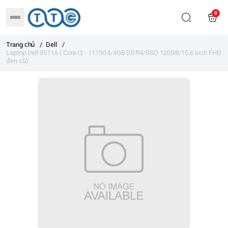
0
Trang chủ
/
Dell
/
Laptop Dell 3511A ( Core I3 - 1115G4/4GB DDR4/SSD 120GB/15.6 inch FHD
đen cũ)