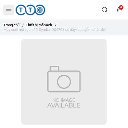
0
Trang chủ
/
Thiết bị mã vạch
/
Máy quét mã vạch 2D Symbol DS6708 có dây (bao gồm chân đế)