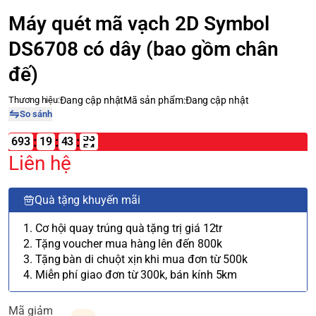
Máy quét mã vạch 2D Symbol
DS6708 có dây (bao gồm chân
đế)
Thương hiệu:
Đang cập nhật
Mã sản phẩm:
Đang cập nhật
So sánh
:
:
:
693
19
Liên hệ
Quà tặng khuyến mãi
1. Cơ hội quay trúng quà tặng trị giá 12tr
2. Tặng voucher mua hàng lên đến 800k
3. Tặng bàn di chuột xịn khi mua đơn từ 500k
4. Miễn phí giao đơn từ 300k, bán kính 5km
Mã giảm