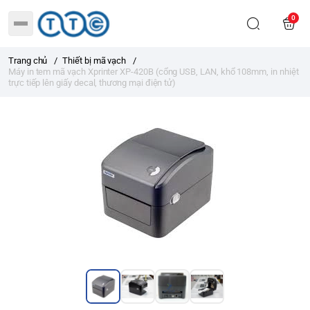
0
Trang chủ
/
Thiết bị mã vạch
/
Máy in tem mã vạch Xprinter XP-420B (cổng USB, LAN, khổ 108mm, in nhiệt
trực tiếp lên giấy decal, thương mại điện tử)