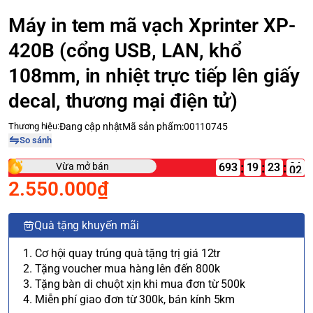
Máy in tem mã vạch Xprinter XP-
420B (cổng USB, LAN, khổ
108mm, in nhiệt trực tiếp lên giấy
decal, thương mại điện tử)
Thương hiệu:
Đang cập nhật
Mã sản phẩm:
00110745
So sánh
:
:
:
Vừa mở bán
693
19
2.550.000₫
Quà tặng khuyến mãi
1. Cơ hội quay trúng quà tặng trị giá 12tr
2. Tặng voucher mua hàng lên đến 800k
3. Tặng bàn di chuột xịn khi mua đơn từ 500k
4. Miễn phí giao đơn từ 300k, bán kính 5km