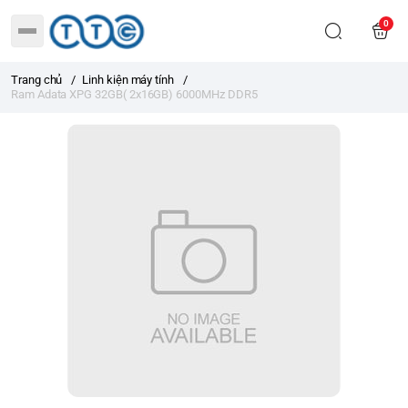
0
Trang chủ
/
Linh kiện máy tính
/
Ram Adata XPG 32GB( 2x16GB) 6000MHz DDR5