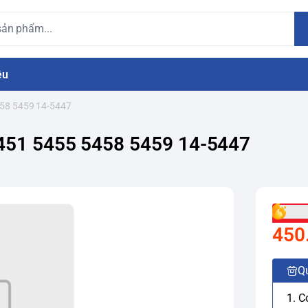
ệu
458 5459 14-5447
5451 5455 5458 5459 14-5447
450
Q
1. C