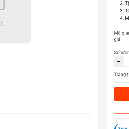
2. T
3. T
4. M
Mã gi
giá
Số lượ
Trạng t