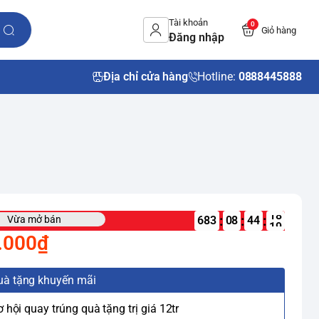
Tài khoản
0
Giỏ hàng
Đăng nhập
Địa chỉ cửa hàng
Hotline:
0888445888
:
:
:
Vừa mở bán
683
08
.000₫
uà tặng khuyến mãi
ơ hội quay trúng quà tặng trị giá 12tr