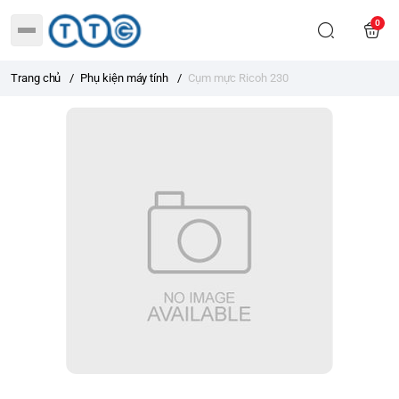
0
Trang chủ
/
Phụ kiện máy tính
/
Cụm mực Ricoh 230