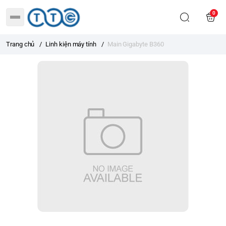
0
Trang chủ
/
Linh kiện máy tính
/
Main Gigabyte B360