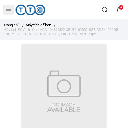
0
Trang chủ
/
Máy tính để bàn
/
Máy tính PC All In One MCC 10482M22 CPU I5 10400, 8GB DDR4, 256GB
SSD, 21.5" FHD, WIFI, BLUETOOTH, MIC, CAMERA 3.1Mpx