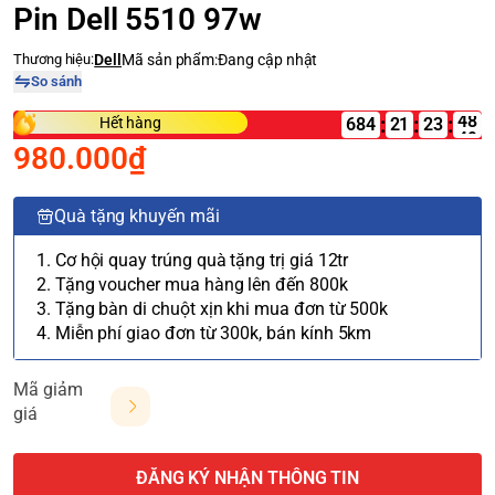
Pin Dell 5510 97w
Thương hiệu:
Dell
Mã sản phẩm:
Đang cập nhật
So sánh
:
:
:
Hết hàng
684
21
980.000₫
Quà tặng khuyến mãi
1. Cơ hội quay trúng quà tặng trị giá 12tr
2. Tặng voucher mua hàng lên đến 800k
3. Tặng bàn di chuột xịn khi mua đơn từ 500k
4. Miễn phí giao đơn từ 300k, bán kính 5km
Mã giảm
giá
ĐĂNG KÝ NHẬN THÔNG TIN