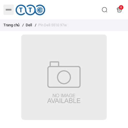
0
Trang chủ
/
Dell
/
Pin Dell 5510 97w