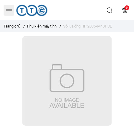
0
Trang chủ
/
Phụ kiện máy tính
/
Vỏ lụa ống HP 2035/M401 SE