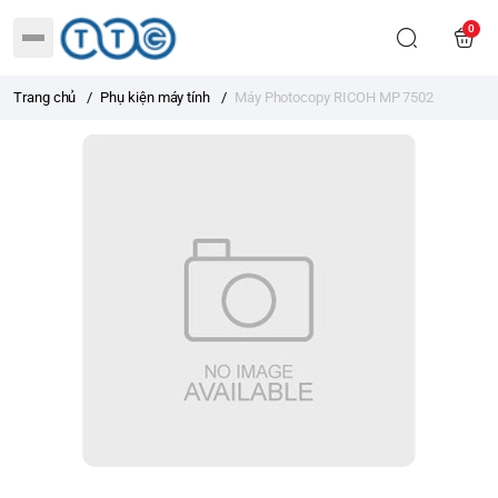
0
Trang chủ
/
Phụ kiện máy tính
/
Máy Photocopy RICOH MP 7502