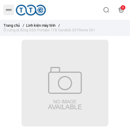
0
Trang chủ
/
Linh kiện máy tính
/
Ổ cứng di động SSD Portabe 1TB Sandisk EXTReme E61