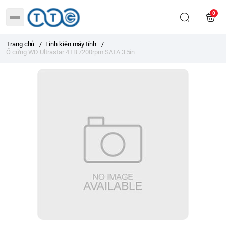
0
Trang chủ
/
Linh kiện máy tính
/
Ổ cứng WD Ultrastar 4TB 7200rpm SATA 3.5in