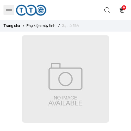
0
Trang chủ
/
Phụ kiện máy tính
/
Gạt từ 56A