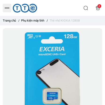
0
Trang chủ
/
Phụ kiện máy tính
/
Thẻ nhớ KIOXIA 128GB