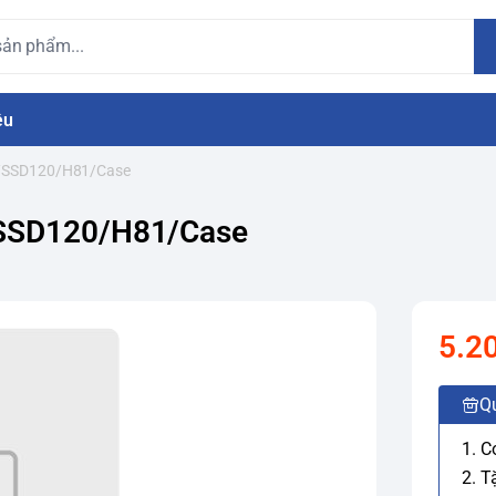
ệu
4/SSD120/H81/Case
/SSD120/H81/Case
5.2
Q
1. C
2. T