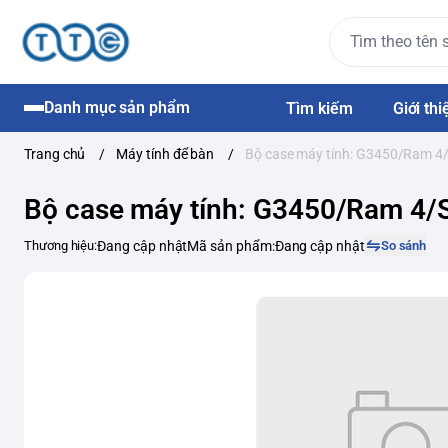
Danh mục sản phẩm
Tìm kiếm
Giới thi
Trang chủ
/
Máy tính để bàn
/
Bộ case máy tính: G3450/Ram 
Bộ case máy tính: G3450/Ram 4
Thương hiệu:
Đang cập nhật
Mã sản phẩm:
Đang cập nhật
So sánh