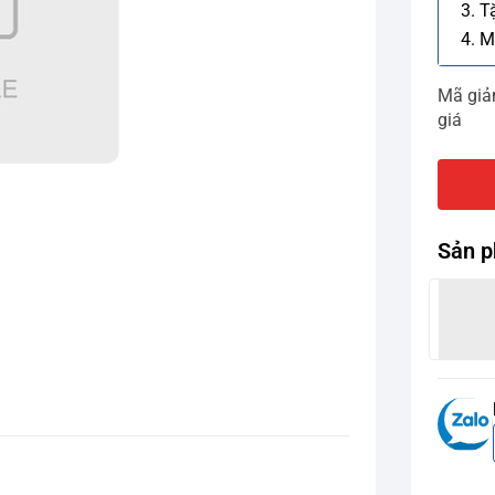
3. T
4. M
Mã gi
giá
Sản p