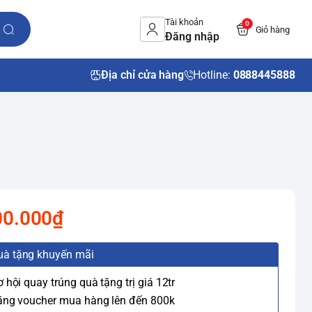
Tài khoản
0
Giỏ hàng
Đăng nhập
Địa chỉ cửa hàng
Hotline:
0888445888
00.000₫
uà tặng khuyến mãi
ơ hội quay trúng quà tặng trị giá 12tr
ặng voucher mua hàng lên đến 800k