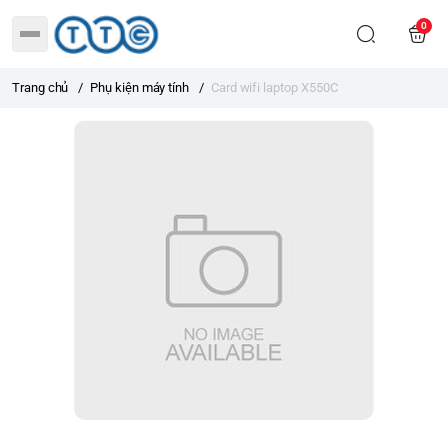
0
Trang chủ
/
Phụ kiện máy tính
/
Card wifi laptop X550C