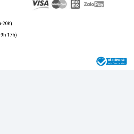
h-20h)
09h-17h)