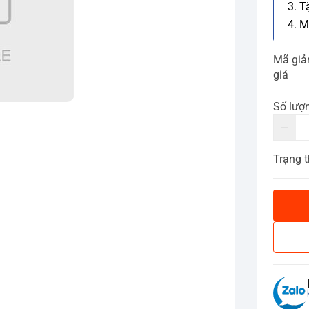
3. T
4. M
Mã gi
giá
Số lượ
Trạng t