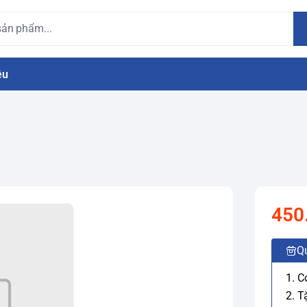
ệu
450
Q
1. C
2. T