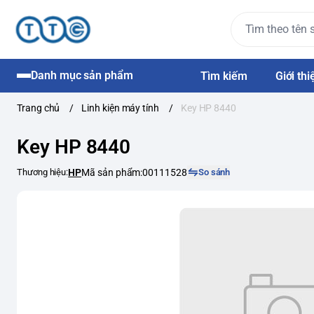
Danh mục sản phẩm
Tìm kiếm
Giới thi
Trang chủ
/
Linh kiện máy tính
/
Key HP 8440
Key HP 8440
Thương hiệu:
HP
Mã sản phẩm:
00111528
So sánh