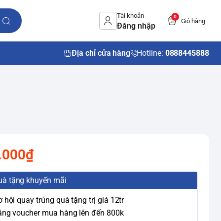
Tài khoản
0
Giỏ hàng
Đăng nhập
Địa chỉ cửa hàng
Hotline:
0888445888
.000₫
uà tặng khuyến mãi
ơ hội quay trúng quà tặng trị giá 12tr
ặng voucher mua hàng lên đến 800k