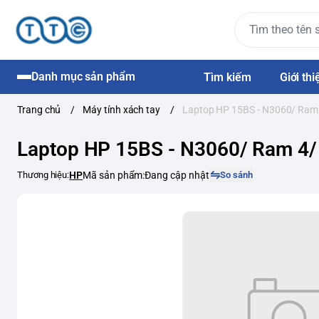
Danh mục sản phẩm
Tìm kiếm
Giới thi
Trang chủ
/
Máy tính xách tay
/
Laptop HP 15BS - N3060/ Ram 
Laptop HP 15BS - N3060/ Ram 4/ 
Thương hiệu:
HP
Mã sản phẩm:
Đang cập nhật
So sánh