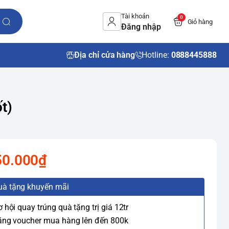
Tài khoản
0
Giỏ hàng
Đăng nhập
Địa chỉ cửa hàng
Hotline:
0888445888
t)
50.000₫
uà tặng khuyến mãi
ơ hội quay trúng quà tặng trị giá 12tr
ặng voucher mua hàng lên đến 800k