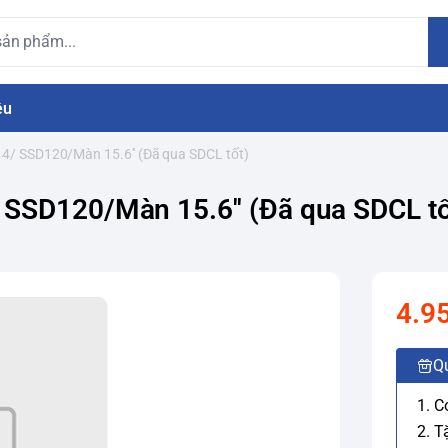
ệu
4/ SSD120/Màn 15.6'' (Đã qua SDCL tốt)
SSD120/Màn 15.6'' (Đã qua SDCL tố
4.9
Q
1. C
2. T