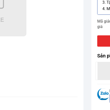
3. T
4. M
Mã gi
giá
Sản p