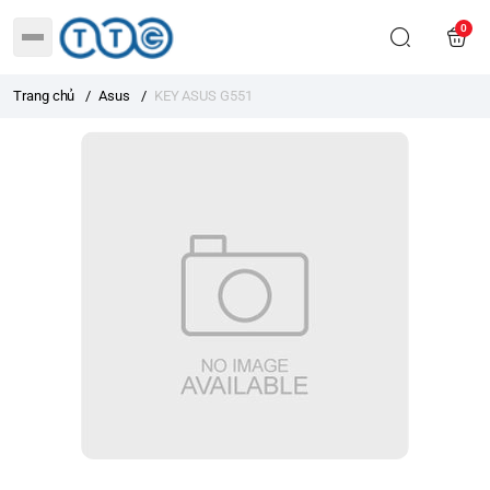
0
Trang chủ
/
Asus
/
KEY ASUS G551