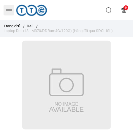
0
Trang chủ
/
Dell
/
Laptop Dell ( I3 - M370/DDRam4G/120G) (Hàng đã qua SDCL tốt )