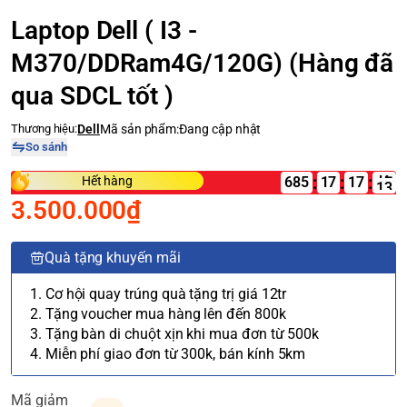
Laptop Dell ( I3 -
M370/DDRam4G/120G) (Hàng đã
qua SDCL tốt )
Thương hiệu:
Dell
Mã sản phẩm:
Đang cập nhật
So sánh
:
:
:
Hết hàng
685
17
3.500.000₫
Quà tặng khuyến mãi
1. Cơ hội quay trúng quà tặng trị giá 12tr
2. Tặng voucher mua hàng lên đến 800k
3. Tặng bàn di chuột xịn khi mua đơn từ 500k
4. Miễn phí giao đơn từ 300k, bán kính 5km
Mã giảm