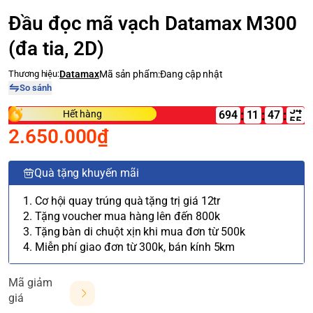
Đầu đọc mã vạch Datamax M300
(đa tia, 2D)
Thương hiệu:
Datamax
Mã sản phẩm:
Đang cập nhật
So sánh
:
:
:
Hết hàng
694
11
2.650.000₫
Quà tặng khuyến mãi
1. Cơ hội quay trúng quà tặng trị giá 12tr
2. Tặng voucher mua hàng lên đến 800k
3. Tặng bàn di chuột xịn khi mua đơn từ 500k
4. Miễn phí giao đơn từ 300k, bán kính 5km
Mã giảm
giá