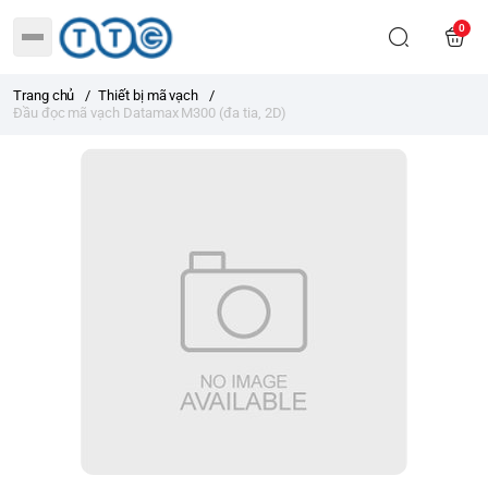
0
Trang chủ
/
Thiết bị mã vạch
/
Đầu đọc mã vạch Datamax M300 (đa tia, 2D)