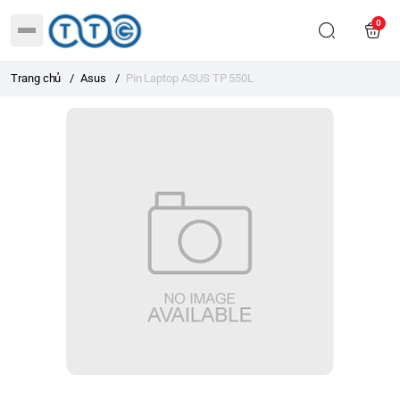
0
Trang chủ
/
Asus
/
Pin Laptop ASUS TP 550L