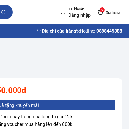
Tài khoản
0
Giỏ hàng
Đăng nhập
Địa chỉ cửa hàng
Hotline:
0888445888
50.000₫
uà tặng khuyến mãi
ơ hội quay trúng quà tặng trị giá 12tr
ặng voucher mua hàng lên đến 800k