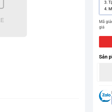
3. T
4. M
Mã gi
giá
Sản p