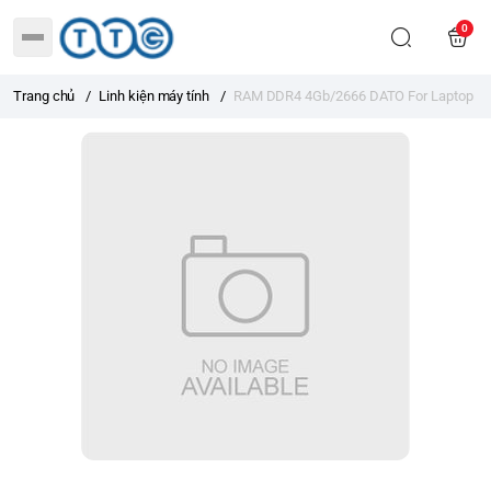
0
Trang chủ
/
Linh kiện máy tính
/
RAM DDR4 4Gb/2666 DATO For Laptop