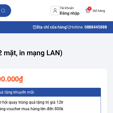
Tài khoản
0
Giỏ hàng
Đăng nhập
Địa chỉ cửa hàng
Hotline:
0888445888
2 mặt, in mạng LAN)
00.000₫
uà tặng khuyến mãi
ơ hội quay trúng quà tặng trị giá 12tr
ặng voucher mua hàng lên đến 800k