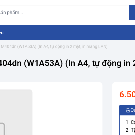
ệu
o M404dn (W1A53A) (In A4, tự động in 2 mặt, in mạng LAN)
404dn (W1A53A) (In A4, tự động in 
6.5
Q
1. C
2. T