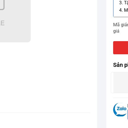
3. T
4. M
Mã gi
giá
Sản p