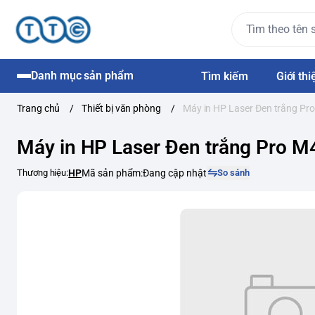
Danh mục sản phẩm
Tìm kiếm
Giới thi
Trang chủ
/
Thiết bị văn phòng
/
Máy in HP Laser Đen trắng Pr
Máy in HP Laser Đen trắng Pro M
Thương hiệu:
HP
Mã sản phẩm:
Đang cập nhật
So sánh