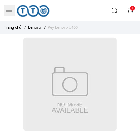
0
Trang chủ
/
Lenovo
/
Key Lenovo U460