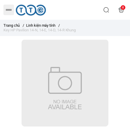
0
Trang chủ
/
Linh kiện máy tính
/
Key HP Pavilion 14-N, 14-E, 14-D, 14-R Khung