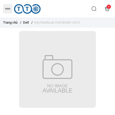
0
Trang chủ
/
Dell
/
Key Notebook Dell E6400/ 6410