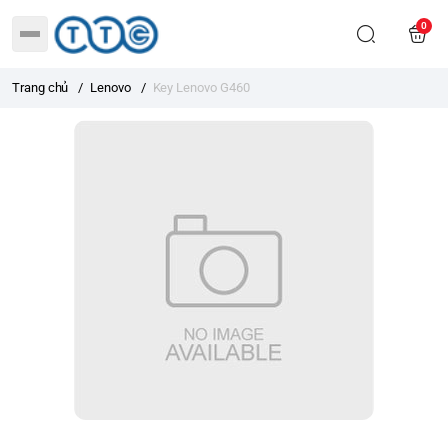
0
Trang chủ
/
Lenovo
/
Key Lenovo G460