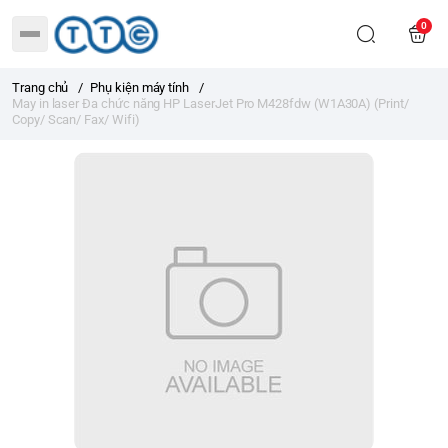
0
Trang chủ
/
Phụ kiện máy tính
/
May in laser Đa chức năng HP LaserJet Pro M428fdw (W1A30A) (Print/
Copy/ Scan/ Fax/ Wifi)