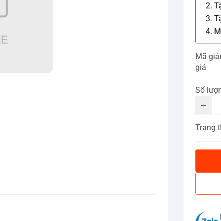
2. T
3. T
4. M
Mã gi
giá
Số lượ
Trạng t