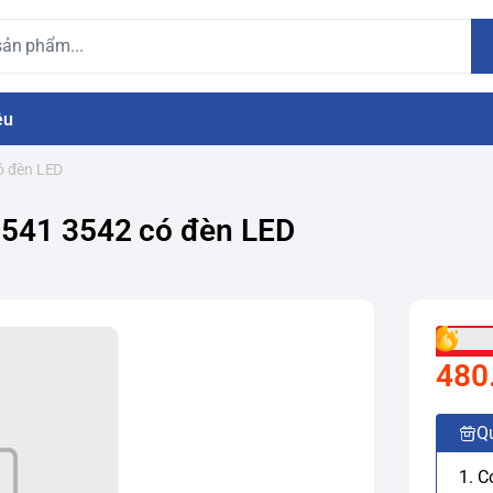
ệu
ó đèn LED
3541 3542 có đèn LED
480
Q
1. C