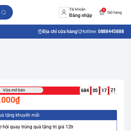
Tài khoản
0
Giỏ hàng
Đăng nhập
Địa chỉ cửa hàng
Hotline:
0888445888
:
:
:
Vừa mở bán
684
05
.000₫
uà tặng khuyến mãi
ơ hội quay trúng quà tặng trị giá 12tr