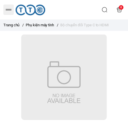
0
Trang chủ
/
Phụ kiện máy tính
/
Bộ chuyển đổi Type C to HDMI