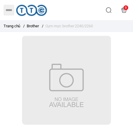
0
Trang chủ
/
Brother
/
Cụm mực brother 2240/2260