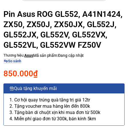
Pin Asus ROG GL552, A41N1424,
ZX50, ZX50J, ZX50JX, GL552J,
GL552JX, GL552V, GL552VX,
GL552VL, GL552VW FZ50V
Thương hiệu:
Asus
Mã sản phẩm:
Đang cập nhật
So sánh
850.000₫
Quà tặng khuyến mãi
1. Cơ hội quay trúng quà tặng trị giá 12tr
2. Tặng voucher mua hàng lên đến 800k
3. Tặng bàn di chuột xịn khi mua đơn từ 500k
4. Miễn phí giao đơn từ 300k, bán kính 5km