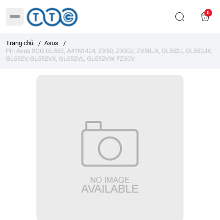
0
Trang chủ
/
Asus
/
Pin Asus ROG GL552, A41N1424, ZX50, ZX50J, ZX50JX, GL552J, GL552JX,
GL552V, GL552VX, GL552VL, GL552VW FZ50V