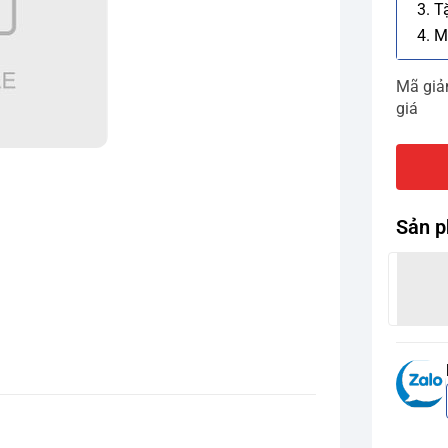
3. T
4. M
Mã gi
giá
Sản p