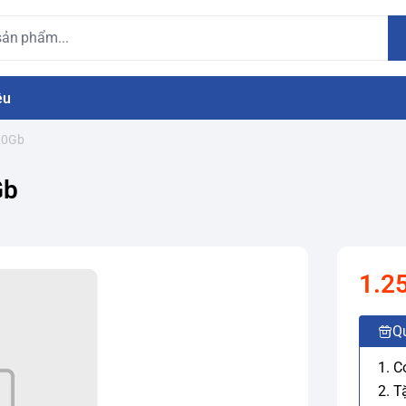
ệu
20Gb
Gb
1.2
Q
1. C
2. T