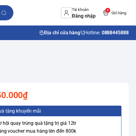
Tài khoản
0
Giỏ hàng
Đăng nhập
Địa chỉ cửa hàng
Hotline:
0888445888
50.000₫
uà tặng khuyến mãi
ơ hội quay trúng quà tặng trị giá 12tr
ặng voucher mua hàng lên đến 800k