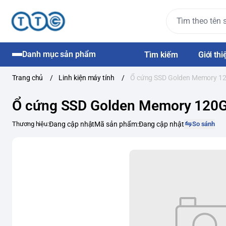
Danh mục sản phẩm
Tìm kiếm
Giới thi
Trang chủ
/
Linh kiện máy tính
/
Ổ cứng SSD Golden Memory 1
Ổ cứng SSD Golden Memory 120
Thương hiệu:
Đang cập nhật
Mã sản phẩm:
Đang cập nhật
So sánh