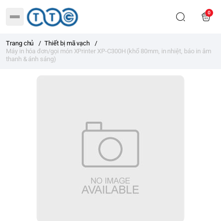
0
Trang chủ
/
Thiết bị mã vạch
/
Máy in hóa đơn/gọi món XPrinter XP-C300H (khổ 80mm, in nhiệt, báo in âm
thanh & ánh sáng)