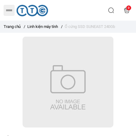
0
Trang chủ
/
Linh kiện máy tính
/
Ổ cứng SSD SUNEAST 240Gb