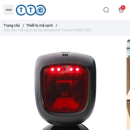
0
Trang chủ
/
Thiết bị mã vạch
/
Đầu đọc mã vạch đa tia Honeywell YouJie HF600 (2D)