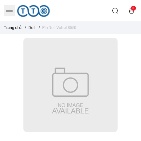
0
Trang chủ
/
Dell
/
Pin Dell Votrol 3550