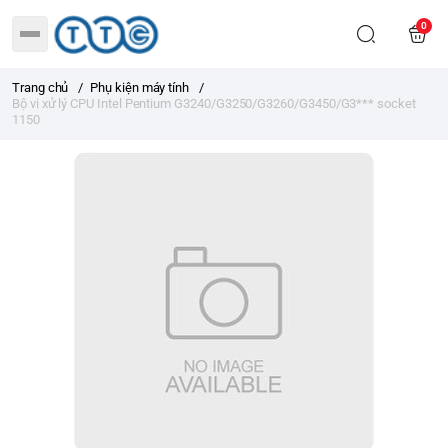
0
Trang chủ
/
Phụ kiện máy tính
/
Bộ vi xử lý CPU Intel Pentium G3240/G3250/G3260/G3450/G3*** socket
1150