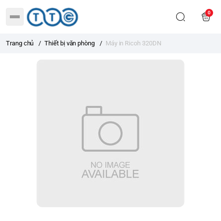
0
Trang chủ
/
Thiết bị văn phòng
/
Máy in Ricoh 320DN