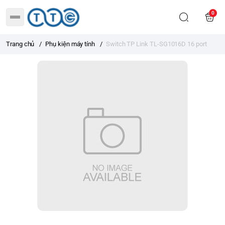
0
Trang chủ
/
Phụ kiện máy tính
/
Switch TP Link TL-SG1016D 16 port