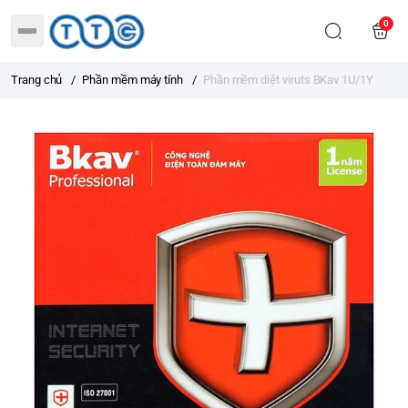
0
Trang chủ
/
Phần mềm máy tính
/
Phần mềm diệt viruts BKav 1U/1Y