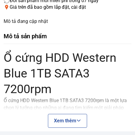
Đổi sản phẩm mới miễn phí trong 07 ngày
Giá trên đã bao gồm lắp đặt, cài đặt
Mô tả đang cập nhật
Mô tả sản phẩm
Ổ cứng HDD Western
Blue 1TB SATA3
7200rpm
Ổ cứng HDD Western Blue 1TB SATA3 7200rpm là một lựa
chọn lý tưởng cho những ai đang tìm kiếm một giải pháp
lưu trữ đáng tin cậy với hiệu suất ổn định. Với dung lượng
Xem thêm
1TB, bạn có đủ không gian để lưu trữ các tệp tin, tài liệu,
hình ảnh, video và các ứng dụng yêu thích của mình.