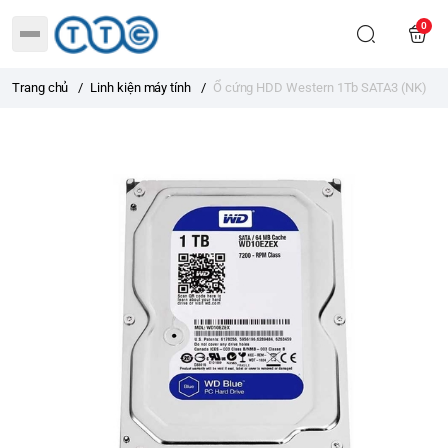
0
Trang chủ
/
Linh kiện máy tính
/
Ổ cứng HDD Western 1Tb SATA3 (NK)