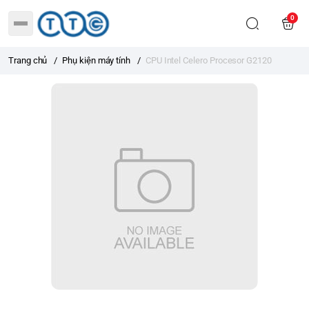
0
Trang chủ
/
Phụ kiện máy tính
/
CPU Intel Celero Procesor G2120