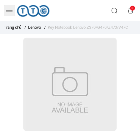
0
Trang chủ
/
Lenovo
/
Key Notebook Lenovo Z370/G470/Z470/V47C